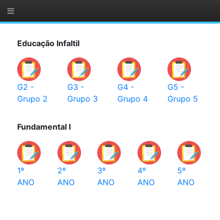
Educação Infaltil
G2 -
G3 -
G4 -
G5 -
Grupo 2
Grupo 3
Grupo 4
Grupo 5
Fundamental I
1º
2º
3º
4º
5º
ANO
ANO
ANO
ANO
ANO